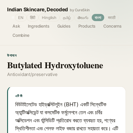
Indian Skincare, Decoded
by CureSkin
🌐
EN
हिंदी
Hinglish
தமிழ்
తెలుగు
বাংলা
मराठी
Ask
Ingredients
Guides
Products
Concerns
Combine
উপাদান
Butylated Hydroxytoluene
Antioxidant/preservative
এটি কী
বিউটাইলেটেড হাইড্রক্সিটলুইন (BHT) একটি সিন্থেটিক
অ্যান্টিঅক্সিডেন্ট যা কসমেটিক ফর্মুলেশনে তেল এবং চর্বির
অক্সিডেশন এবং র্যান্সিডিটি প্রতিরোধ করতে ব্যবহৃত হয়, পণ্যের
স্থিতিশীলতা এবং শেলফ লাইফ বজায় রাখতে সহায়তা করে। এটি