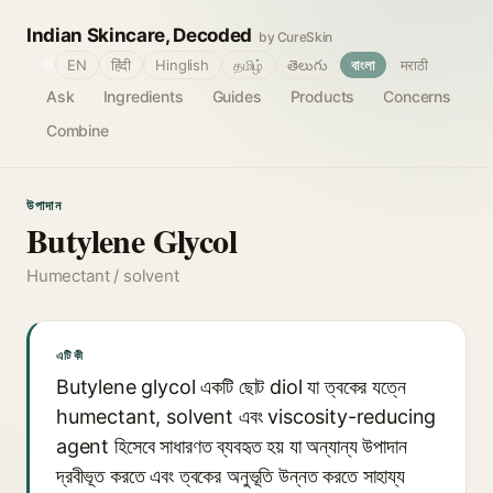
Indian Skincare, Decoded
by CureSkin
🌐
EN
हिंदी
Hinglish
தமிழ்
తెలుగు
বাংলা
मराठी
Ask
Ingredients
Guides
Products
Concerns
Combine
উপাদান
Butylene Glycol
Humectant / solvent
এটি কী
Butylene glycol একটি ছোট diol যা ত্বকের যত্নে
humectant, solvent এবং viscosity-reducing
agent হিসেবে সাধারণত ব্যবহৃত হয় যা অন্যান্য উপাদান
দ্রবীভূত করতে এবং ত্বকের অনুভূতি উন্নত করতে সাহায্য