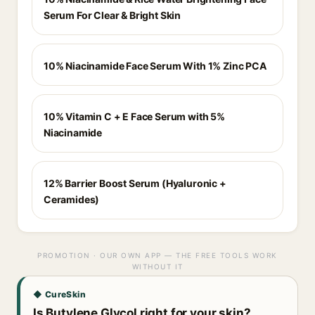
Serum For Clear & Bright Skin
10% Niacinamide Face Serum With 1% Zinc PCA
10% Vitamin C + E Face Serum with 5%
Niacinamide
12% Barrier Boost Serum (Hyaluronic +
Ceramides)
PROMOTION · OUR OWN APP — THE FREE TOOLS WORK
WITHOUT IT
◆ CureSkin
Is Butylene Glycol right for your skin?