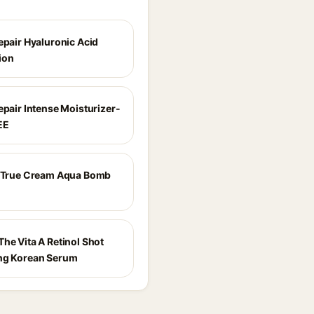
epair Hyaluronic Acid
ion
epair Intense Moisturizer-
EE
e True Cream Aqua Bomb
he Vita A Retinol Shot
ng Korean Serum