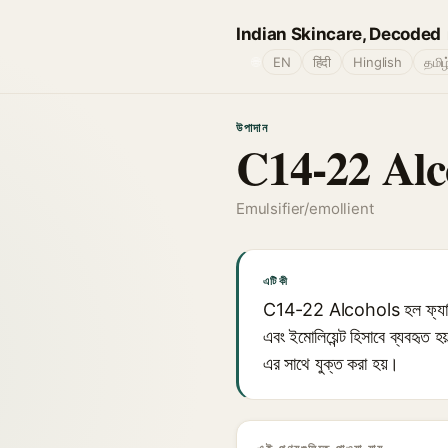
Indian Skincare, Decoded
🌐
EN
हिंदी
Hinglish
தமிழ
উপাদান
C14-22 Alc
Emulsifier/emollient
এটি কী
C14-22 Alcohols হল ফ্যাটি অ্
এবং ইমোলিয়েন্ট হিসাবে ব্যব
এর সাথে যুক্ত করা হয়।