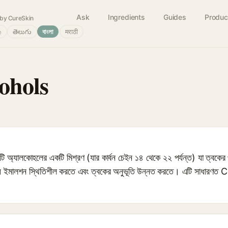
Ask
Ingredients
Guides
Produc
by CureSkin
்
తెలుగు
বাংলা
मराठी
ohols
যালকোহলের একটি মিশ্রণ (যার কার্বন চেইন ১৪ থেকে ২২ পর্যন্ত) যা ত্বকের প
হৃত হয় ইমালশন স্থিতিশীল করতে এবং ত্বকের অনুভূতি উন্নত করতে। এটি সাধ