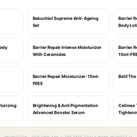
Bakuchiol Supreme Anti-Ageing
Barrier R
Set
Body Lot
Body
Barrier Repair Intense Moisturizer
Barrier R
With Ceramides
15ml-FR
Barrier Repair Moisturizer-15ml-
Belif Th
FREE
turizing
Brightening & Anti Pigmentation
Celimax T
Advanced Booster Serum
Tighteni
PROMOTION · OUR OWN APP — THE FREE TOOLS WORK WITHOUT IT