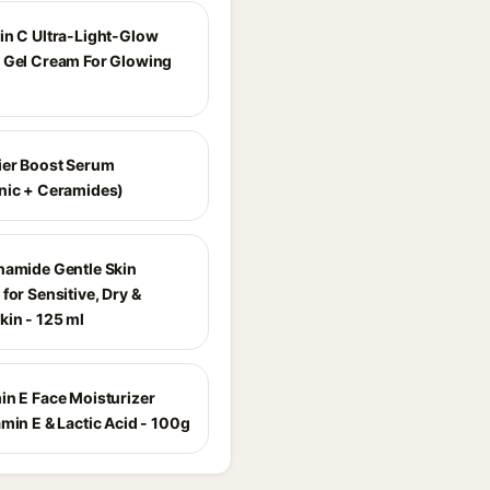
in C Ultra-Light-Glow
 Gel Cream For Glowing
ier Boost Serum
nic + Ceramides)
namide Gentle Skin
for Sensitive, Dry &
kin - 125 ml
in E Face Moisturizer
min E & Lactic Acid - 100g