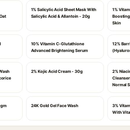
1% Salicylic Acid Sheet Mask With
1% Vitam
 Oat
Salicylic Acid & Allantoin - 20g
Boosting
Skin
d
10% Vitamin C-Glutathione
12% Barr
Advanced Brightening Serum
(Hyaluro
 Wash
2% Kojic Acid Cream - 30g
2% Niaci
corice
Cleanser 
Normal S
50gm
24K Gold Gel Face Wash
3% Vitam
With Vita