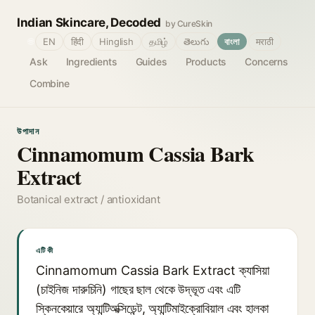
Indian Skincare, Decoded
by CureSkin
🌐
EN
हिंदी
Hinglish
தமிழ்
తెలుగు
বাংলা
मराठी
Ask
Ingredients
Guides
Products
Concerns
Combine
উপাদান
Cinnamomum Cassia Bark
Extract
Botanical extract / antioxidant
এটি কী
Cinnamomum Cassia Bark Extract ক্যাসিয়া
(চাইনিজ দারুচিনি) গাছের ছাল থেকে উদ্ভূত এবং এটি
স্কিনকেয়ারে অ্যান্টিঅক্সিডেন্ট, অ্যান্টিমাইক্রোবিয়াল এবং হালকা