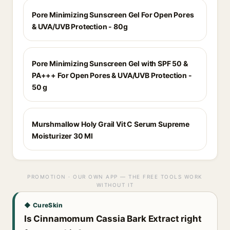
Pore Minimizing Sunscreen Gel For Open Pores
& UVA/UVB Protection - 80g
Pore Minimizing Sunscreen Gel with SPF 50 &
PA+++ For Open Pores & UVA/UVB Protection -
50 g
Murshmallow Holy Grail Vit C Serum Supreme
Moisturizer 30 Ml
PROMOTION · OUR OWN APP — THE FREE TOOLS WORK
WITHOUT IT
◆ CureSkin
Is Cinnamomum Cassia Bark Extract right