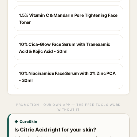
1.5% Vitamin C & Mandarin Pore Tightening Face
Toner
10% Cica-Glow Face Serum with Tranexamic
Acid & Kojic Acid - 30ml
10% Niacinamide Face Serum with 2% Zinc PCA
- 30ml
PROMOTION · OUR OWN APP — THE FREE TOOLS WORK
WITHOUT IT
◆ CureSkin
Is Citric Acid right for your skin?