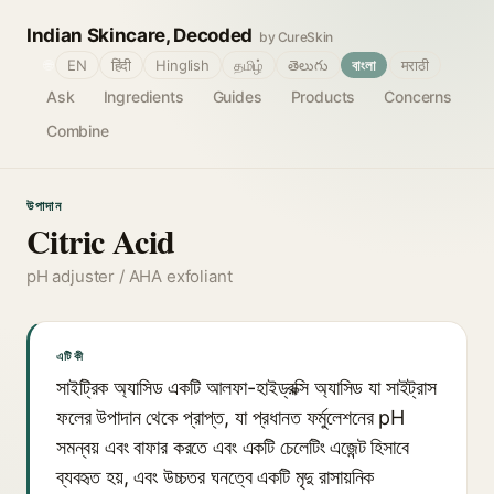
Indian Skincare, Decoded
by CureSkin
🌐
EN
हिंदी
Hinglish
தமிழ்
తెలుగు
বাংলা
मराठी
Ask
Ingredients
Guides
Products
Concerns
Combine
উপাদান
Citric Acid
pH adjuster / AHA exfoliant
এটি কী
সাইট্রিক অ্যাসিড একটি আলফা-হাইড্রক্সি অ্যাসিড যা সাইট্রাস
ফলের উপাদান থেকে প্রাপ্ত, যা প্রধানত ফর্মুলেশনের pH
সমন্বয় এবং বাফার করতে এবং একটি চেলেটিং এজেন্ট হিসাবে
ব্যবহৃত হয়, এবং উচ্চতর ঘনত্বে একটি মৃদু রাসায়নিক