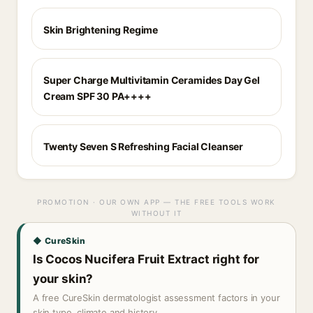
Skin Brightening Regime
Super Charge Multivitamin Ceramides Day Gel
Cream SPF 30 PA++++
Twenty Seven S Refreshing Facial Cleanser
PROMOTION · OUR OWN APP — THE FREE TOOLS WORK
WITHOUT IT
◆ CureSkin
Is Cocos Nucifera Fruit Extract right for
your skin?
A free CureSkin dermatologist assessment factors in your
skin type, climate and history.