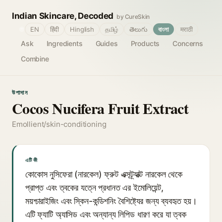
Indian Skincare, Decoded
by CureSkin
🌐
EN
हिंदी
Hinglish
தமிழ்
తెలుగు
বাংলা
मराठी
Ask
Ingredients
Guides
Products
Concerns
Combine
উপাদান
Cocos Nucifera Fruit Extract
Emollient/skin-conditioning
এটি কী
কোকোস নুসিফেরা (নারকেল) ফ্রুট এক্সট্র্যাক্ট নারকেল থেকে
প্রাপ্ত এবং ত্বকের যত্নে প্রধানত এর ইমোলিয়েন্ট,
ময়শ্চারাইজিং এবং স্কিন-কন্ডিশনিং বৈশিষ্ট্যের জন্য ব্যবহৃত হয়।
এটি ফ্যাটি অ্যাসিড এবং অন্যান্য লিপিড ধারণ করে যা ত্বক