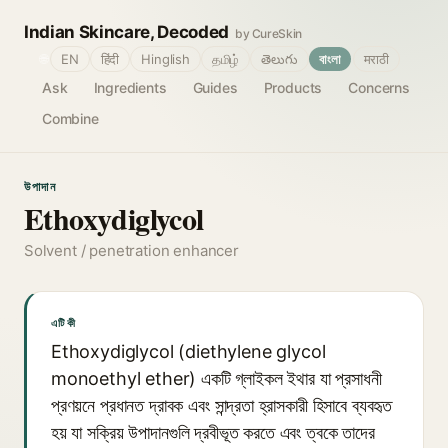
Indian Skincare, Decoded
by CureSkin
🌐
EN
हिंदी
Hinglish
தமிழ்
తెలుగు
বাংলা
मराठी
Ask
Ingredients
Guides
Products
Concerns
Combine
উপাদান
Ethoxydiglycol
Solvent / penetration enhancer
এটি কী
Ethoxydiglycol (diethylene glycol
monoethyl ether) একটি গ্লাইকল ইথার যা প্রসাধনী
প্রণয়নে প্রধানত দ্রাবক এবং সান্দ্রতা হ্রাসকারী হিসাবে ব্যবহৃত
হয় যা সক্রিয় উপাদানগুলি দ্রবীভূত করতে এবং ত্বকে তাদের