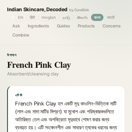
Indian Skincare, Decoded
by CureSkin
🌐
EN
हिंदी
Hinglish
தமிழ்
తెలుగు
বাংলা
मराठी
Ask
Ingredients
Guides
Products
Concerns
Combine
উপাদান
French Pink Clay
Absorbent/cleansing clay
এটি কী
French Pink Clay হল একটি মৃদু কাওলিন-ভিত্তিক মাটি
(লাল এবং সাদা মাটির মিশ্রণ) যা মুখোশ এবং পরিষ্কারকগুলিতে
অতিরিক্ত তেল এবং অপবিত্রতা মৃদুভাবে শোষণ করার জন্য
ব্যবহৃত হয়। এটি সংবেদনশীল এবং সাধারণ ত্বকের ধরনের জন্য