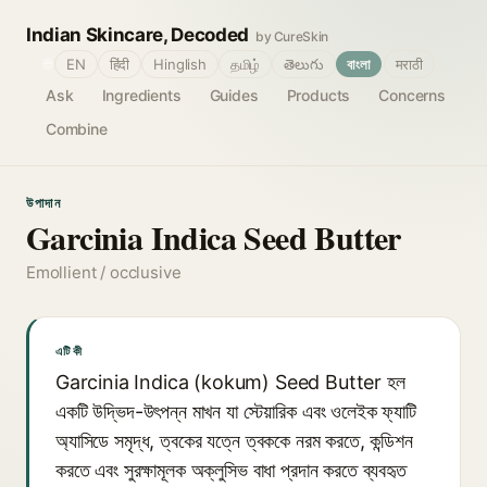
Indian Skincare, Decoded
by CureSkin
🌐
EN
हिंदी
Hinglish
தமிழ்
తెలుగు
বাংলা
मराठी
Ask
Ingredients
Guides
Products
Concerns
Combine
উপাদান
Garcinia Indica Seed Butter
Emollient / occlusive
এটি কী
Garcinia Indica (kokum) Seed Butter হল
একটি উদ্ভিদ-উৎপন্ন মাখন যা স্টেয়ারিক এবং ওলেইক ফ্যাটি
অ্যাসিডে সমৃদ্ধ, ত্বকের যত্নে ত্বককে নরম করতে, কন্ডিশন
করতে এবং সুরক্ষামূলক অক্লুসিভ বাধা প্রদান করতে ব্যবহৃত