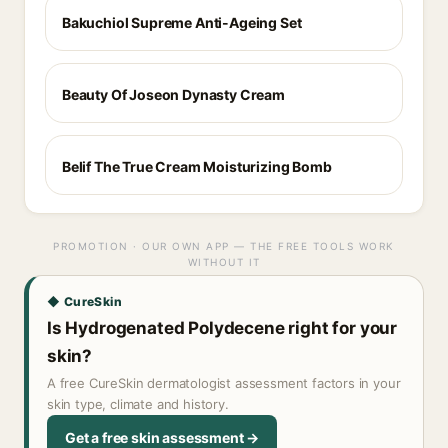
Bakuchiol Supreme Anti-Ageing Set
Beauty Of Joseon Dynasty Cream
Belif The True Cream Moisturizing Bomb
PROMOTION · OUR OWN APP — THE FREE TOOLS WORK
WITHOUT IT
◆ CureSkin
Is Hydrogenated Polydecene right for your
skin?
A free CureSkin dermatologist assessment factors in your
skin type, climate and history.
Get a free skin assessment →