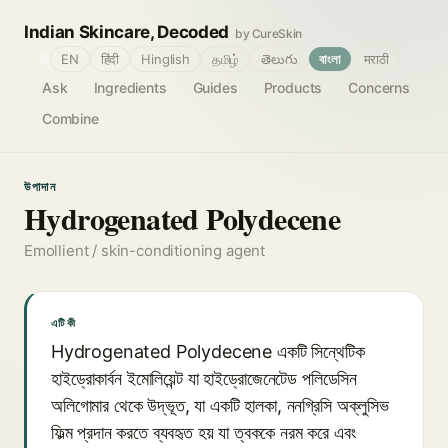
Indian Skincare, Decoded
by CureSkin
🌐
EN
हिंदी
Hinglish
தமிழ்
తెలుగు
বাংলা
मराठी
Ask
Ingredients
Guides
Products
Concerns
Combine
উপাদান
Hydrogenated Polydecene
Emollient / skin-conditioning agent
এটি কী
Hydrogenated Polydecene একটি সিন্থেটিক
হাইড্রোকার্বন ইমোলিয়েন্ট যা হাইড্রোজেনেটেড পলিডেসিন
অলিগোমার থেকে উদ্ভূত, যা একটি হালকা, ননগ্রিসি অক্লুসিভ
ফিল্ম প্রদান করতে ব্যবহৃত হয় যা ত্বককে নরম করে এবং