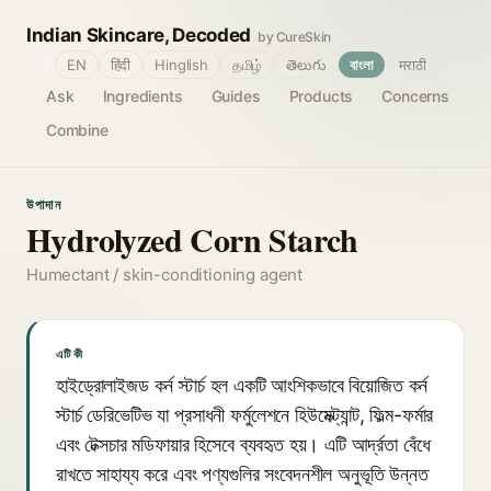
Indian Skincare, Decoded
by CureSkin
🌐
EN
हिंदी
Hinglish
தமிழ்
తెలుగు
বাংলা
मराठी
Ask
Ingredients
Guides
Products
Concerns
Combine
উপাদান
Hydrolyzed Corn Starch
Humectant / skin-conditioning agent
এটি কী
হাইড্রোলাইজড কর্ন স্টার্চ হল একটি আংশিকভাবে বিয়োজিত কর্ন
স্টার্চ ডেরিভেটিভ যা প্রসাধনী ফর্মুলেশনে হিউমেক্ট্যান্ট, ফিল্ম-ফর্মার
এবং টেক্সচার মডিফায়ার হিসেবে ব্যবহৃত হয়। এটি আর্দ্রতা বেঁধে
রাখতে সাহায্য করে এবং পণ্যগুলির সংবেদনশীল অনুভূতি উন্নত