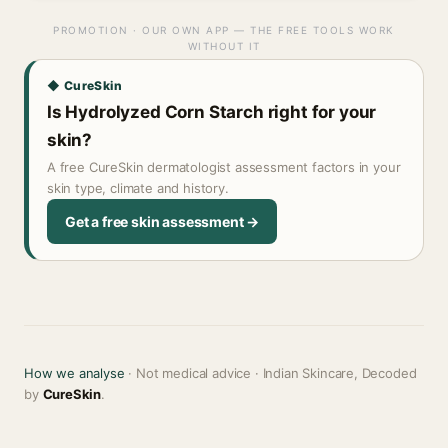
PROMOTION · OUR OWN APP — THE FREE TOOLS WORK
WITHOUT IT
◆ CureSkin
Is Hydrolyzed Corn Starch right for your
skin?
A free CureSkin dermatologist assessment factors in your
skin type, climate and history.
Get a free skin assessment →
How we analyse
· Not medical advice · Indian Skincare, Decoded
by
CureSkin
.