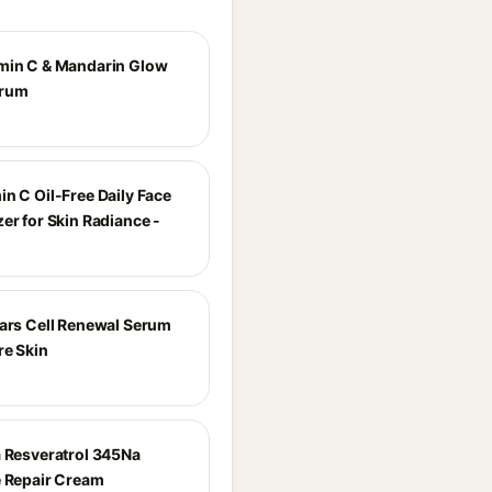
min C & Mandarin Glow
erum
in C Oil-Free Daily Face
er for Skin Radiance -
ears Cell Renewal Serum
re Skin
a Resveratrol 345Na
e Repair Cream