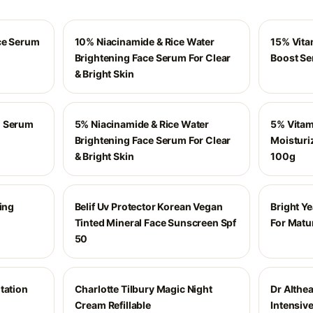
ace Serum
10% Niacinamide & Rice Water
15% Vita
Brightening Face Serum For Clear
Boost S
& Bright Skin
n Serum
5% Niacinamide & Rice Water
5% Vitam
Brightening Face Serum For Clear
Moisturiz
& Bright Skin
100g
ting
Belif Uv Protector Korean Vegan
Bright Y
Tinted Mineral Face Sunscreen Spf
For Matu
50
tation
Charlotte Tilbury Magic Night
Dr Althe
Cream Refillable
Intensiv