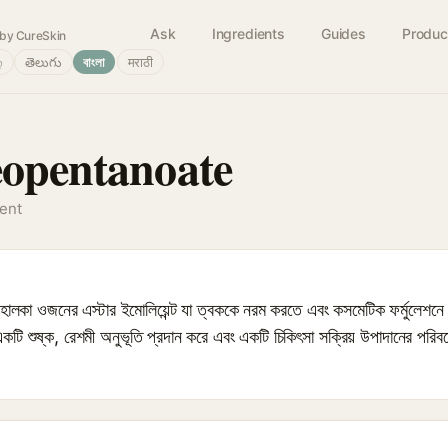
Ask
Ingredients
Guides
Produc
by CureSkin
்
తెలుగు
বাংলা
मराठी
eopentanoate
gent
ালকা ওজনের এস্টার ইমোলিয়েন্ট যা ত্বককে নরম করতে এবং কসমেটিক ফর্মুলেশনে ছড়
টি শুষ্ক, রেশমী অনুভূতি প্রদান করে এবং একটি চিকিৎসা সক্রিয় উপাদানের পরিবর্