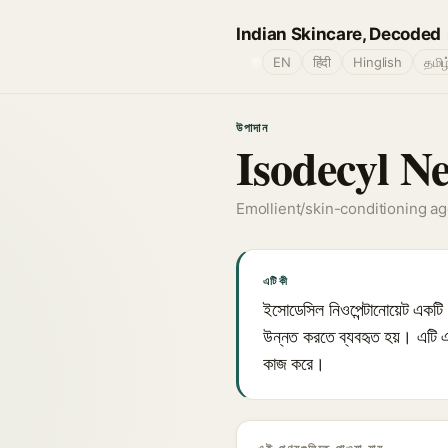
Indian Skincare, Decoded
🌐
EN
हिंदी
Hinglish
தமிழ
উপাদান
Isodecyl N
Emollient/skin-conditioning a
এটি কী
ইসোডেসিল নিওপেন্টানোয়েট একটি হ
উন্নত করতে ব্যবহৃত হয়। এটি এক
কাজ করে।