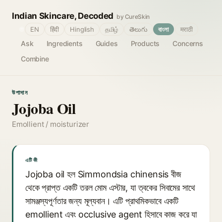
Indian Skincare, Decoded
by CureSkin
🌐
EN
हिंदी
Hinglish
தமிழ்
తెలుగు
বাংলা
मराठी
Ask
Ingredients
Guides
Products
Concerns
Combine
উপাদান
Jojoba Oil
Emollient / moisturizer
এটি কী
Jojoba oil হল Simmondsia chinensis বীজ
থেকে প্রাপ্ত একটি তরল মোম এস্টার, যা ত্বকের সিবামের সাথে
সামঞ্জস্যপূর্ণতার জন্য মূল্যবান। এটি প্রাথমিকভাবে একটি
emollient এবং occlusive agent হিসাবে কাজ করে যা