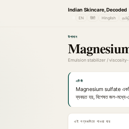
Indian Skincare, Decoded
🌐
EN
हिंदी
Hinglish
தமிழ
উপাদান
Magnesium
Emulsion stabilizer / viscosity
এটি কী
Magnesium sulfate একটি অজৈব ল
ব্যবহৃত হয়, বিশেষত জল-মধ্যে-ত
এই পণ্যগুলিতে পাওয়া যায়