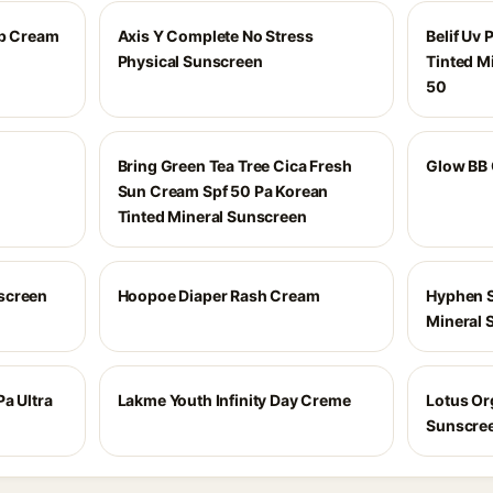
ep Cream
Axis Y Complete No Stress
Belif Uv
Physical Sunscreen
Tinted M
50
Bring Green Tea Tree Cica Fresh
Glow BB
Sun Cream Spf 50 Pa Korean
Tinted Mineral Sunscreen
screen
Hoopoe Diaper Rash Cream
Hyphen S
Mineral 
a Ultra
Lakme Youth Infinity Day Creme
Lotus Or
Sunscree