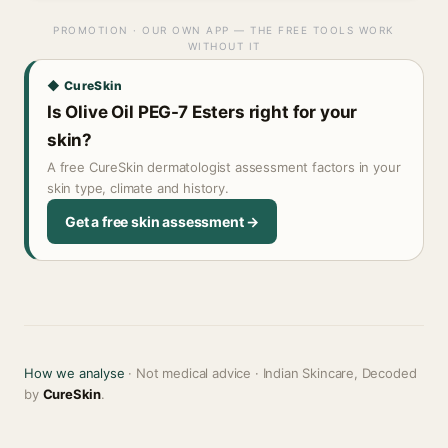
PROMOTION · OUR OWN APP — THE FREE TOOLS WORK
WITHOUT IT
◆ CureSkin
Is Olive Oil PEG-7 Esters right for your
skin?
A free CureSkin dermatologist assessment factors in your
skin type, climate and history.
Get a free skin assessment →
How we analyse
· Not medical advice · Indian Skincare, Decoded
by
CureSkin
.