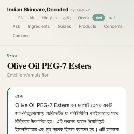
Indian Skincare, Decoded
by CureSkin
🌐
EN
हिंदी
Hinglish
தமிழ்
తెలుగు
বাংলা
मराठी
Ask
Ingredients
Guides
Products
Concerns
Combine
উপাদান
Olive Oil PEG-7 Esters
Emollient/emulsifier
এটি কী
Olive Oil PEG-7 Esters হল জলপাই তেলের একটি
জল-বিচ্ছুরণযোগ্য ডেরিভেটিভ যা পলিইথিলিন গ্লাইকোলের সাথে
বিক্রিয়ায় উৎপাদিত হয়। এটি ত্বকের যত্নে ইমোলিয়েন্ট,
ইমালসিফায়ার এবং মৃদু দ্রাবক হিসাবে ব্যবহৃত হয়। এটি ত্বককে