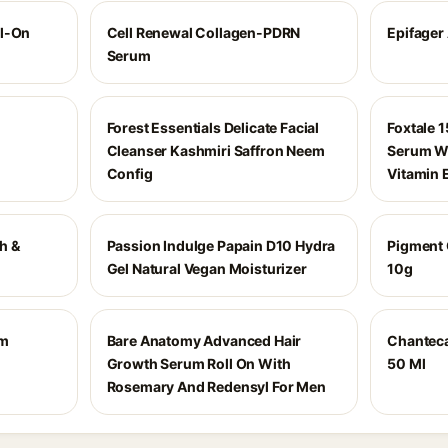
ll-On
Cell Renewal Collagen-PDRN
Epifager
Serum
Forest Essentials Delicate Facial
Foxtale 
Cleanser Kashmiri Saffron Neem
Serum Wi
Config
Vitamin 
h &
Passion Indulge Papain D10 Hydra
Pigment 
Gel Natural Vegan Moisturizer
10g
um
Bare Anatomy Advanced Hair
Chanteca
Growth Serum Roll On With
50 Ml
Rosemary And Redensyl For Men