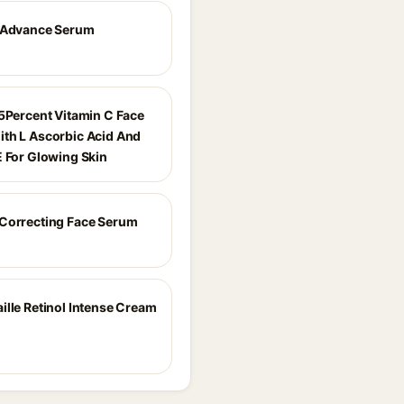
 Advance Serum
15Percent Vitamin C Face
th L Ascorbic Acid And
E For Glowing Skin
Correcting Face Serum
ille Retinol Intense Cream