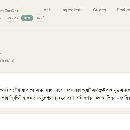
Ask
Ingredients
Guides
Produc
by CureSkin
்
తెలుగు
বাংলা
मराठी
d
xfoliant
ত যৌগ যা ধাতব আয়ন বন্ধন করে এবং হালকা অ্যান্টিঅক্সিডেন্ট এবং মৃদু এক্সফোল
 পণ্য স্থিতিশীল করতে ফর্মুলেশনে ব্যবহৃত হয়। এটি কখনও কখনও পিলস এবং সিরা