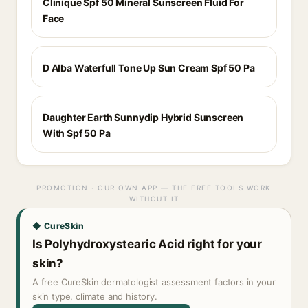
Clinique Spf 50 Mineral Sunscreen Fluid For
Face
D Alba Waterfull Tone Up Sun Cream Spf 50 Pa
Daughter Earth Sunnydip Hybrid Sunscreen
With Spf 50 Pa
PROMOTION · OUR OWN APP — THE FREE TOOLS WORK
WITHOUT IT
◆ CureSkin
Is Polyhydroxystearic Acid right for your
skin?
A free CureSkin dermatologist assessment factors in your
skin type, climate and history.