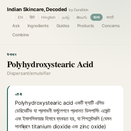
Indian Skincare, Decoded
by CureSkin
🌐
EN
हिंदी
Hinglish
தமிழ்
తెలుగు
বাংলা
मराठी
Ask
Ingredients
Guides
Products
Concerns
Combine
উপাদান
Polyhydroxystearic Acid
Dispersant/emulsifier
এটি কী
Polyhydroxystearic acid একটি ফ্যাটি এসিড
ডেরিভেটিভ যা প্রসাধনী ফর্মুলেশনে প্রধানত ডিসপার্সিং এজেন্ট
এবং ইমালসিফায়ার হিসাবে ব্যবহৃত হয়, যা পিগমেন্টগুলি (যেমন
সানস্ক্রিনে titanium dioxide এবং zinc oxide)