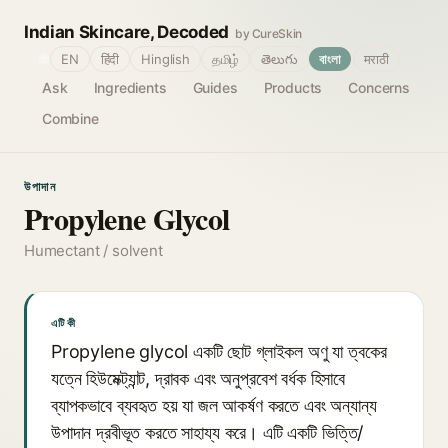
Indian Skincare, Decoded
by CureSkin
🌐
EN
हिंदी
Hinglish
தமிழ்
తెలుగు
বাংলা
मराठी
Ask
Ingredients
Guides
Products
Concerns
Combine
উপাদান
Propylene Glycol
Humectant / solvent
এটি কী
Propylene glycol একটি ছোট গ্লাইকল অণু যা ত্বকের
যত্নে হিউমেক্ট্যান্ট, দ্রাবক এবং অনুপ্রবেশ বর্ধক হিসাবে
ব্যাপকভাবে ব্যবহৃত হয় যা জল আকর্ষণ করতে এবং অন্যান্য
উপাদান দ্রবীভূত করতে সাহায্য করে। এটি একটি ভিত্তি/