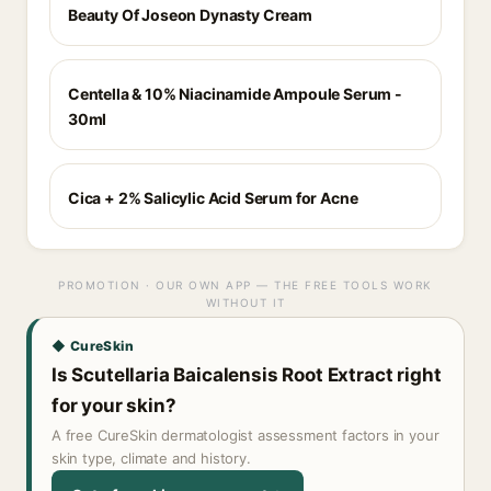
Beauty Of Joseon Dynasty Cream
Centella & 10% Niacinamide Ampoule Serum -
30ml
Cica + 2% Salicylic Acid Serum for Acne
PROMOTION · OUR OWN APP — THE FREE TOOLS WORK
WITHOUT IT
◆ CureSkin
Is Scutellaria Baicalensis Root Extract right
for your skin?
A free CureSkin dermatologist assessment factors in your
skin type, climate and history.