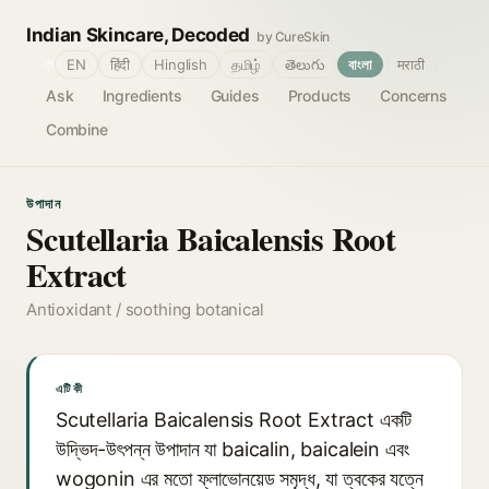
Indian Skincare, Decoded
by CureSkin
🌐
EN
हिंदी
Hinglish
தமிழ்
తెలుగు
বাংলা
मराठी
Ask
Ingredients
Guides
Products
Concerns
Combine
উপাদান
Scutellaria Baicalensis Root
Extract
Antioxidant / soothing botanical
এটি কী
Scutellaria Baicalensis Root Extract একটি
উদ্ভিদ-উৎপন্ন উপাদান যা baicalin, baicalein এবং
wogonin এর মতো ফ্লাভোনয়েড সমৃদ্ধ, যা ত্বকের যত্নে