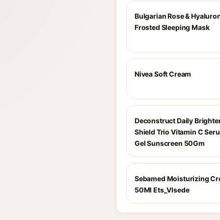
Bulgarian Rose & Hyaluron
Frosted Sleeping Mask
Nivea Soft Cream
Deconstruct Daily Brighte
Shield Trio Vitamin C Se
Gel Sunscreen 50Gm
Sebamed Moisturizing C
50Ml Ets_Vlsede