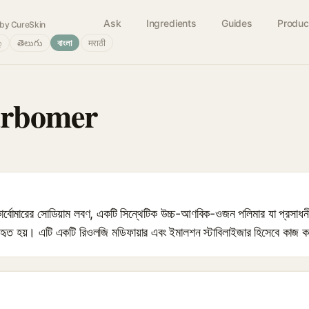
Ask
Ingredients
Guides
Produc
by CureSkin
்
తెలుగు
বাংলা
मराठी
rbomer
ের সোডিয়াম লবণ, একটি সিন্থেটিক উচ্চ-আণবিক-ওজন পলিমার যা প্রসাধনী ফর
যবহৃত হয়। এটি একটি রিওলজি মডিফায়ার এবং ইমালশন স্টাবিলাইজার হিসেবে কাজ 