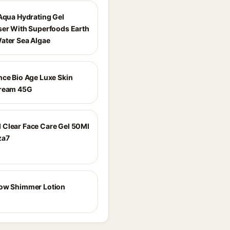
 Aqua Hydrating Gel
ser With Superfoods Earth
ater Sea Algae
nce Bio Age Luxe Skin
Cream 45G
Clear Face Care Gel 50Ml
za7
ow Shimmer Lotion