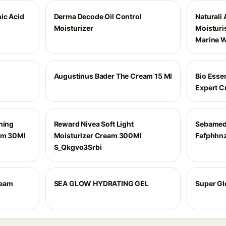
ic Acid
Derma Decode Oil Control
Naturali
Moisturizer
Moisturi
Marine W
Augustinus Bader The Cream 15 Ml
Bio Esse
Expert 
ning
Reward Nivea Soft Light
Sebamed 
rum 30Ml
Moisturizer Cream 300Ml
Fafphhn
S_Qkgvo3Srbi
ream
SEA GLOW HYDRATING GEL
Super Gl