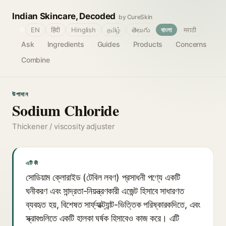
Indian Skincare, Decoded
by CureSkin
🌐
EN
हिंदी
Hinglish
தமிழ்
తెలుగు
বাংলা
मराठी
Ask
Ingredients
Guides
Products
Concerns
Combine
উপাদান
Sodium Chloride
Thickener / viscosity adjuster
এটি কী
সোডিয়াম ক্লোরাইড (টেবিল লবণ) প্রসাধনী পণ্যে একটি
ঘনীকরণ এবং সান্দ্রতা-নিয়ন্ত্রণকারী এজেন্ট হিসাবে সাধারণত
ব্যবহৃত হয়, বিশেষত সার্ফ্যাক্ট্যান্ট-ভিত্তিক পরিষ্কারকদিতে, এবং
স্ক্রাবগুলিতে একটি হালকা ঘর্ষক হিসাবেও কাজ করে। এটি