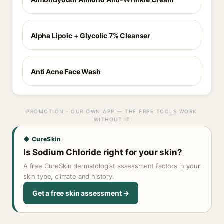
Alpha Lipoic + Glycolic 7% Cleanser
Anti Acne Face Wash
PROMOTION · OUR OWN APP — THE FREE TOOLS WORK
WITHOUT IT
◆ CureSkin
Is Sodium Chloride right for your skin?
A free CureSkin dermatologist assessment factors in your
skin type, climate and history.
Get a free skin assessment →