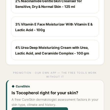
2% Niacinamide Gentle Skin Cleanser for
Sensitive, Dry & Normal Skin - 125 ml
3% Vitamin E Face Moisturizer With Vitamin E &
Lactic Acid - 100g
4% Urea Deep Moisturizing Cream with Urea,
Lactic Acid, and Ceramide Complex - 100 gm
PROMOTION · OUR OWN APP — THE FREE TOOLS WORK
WITHOUT IT
◆ CureSkin
Is Tocopherol right for your skin?
A free CureSkin dermatologist assessment factors in your
skin type, climate and history.