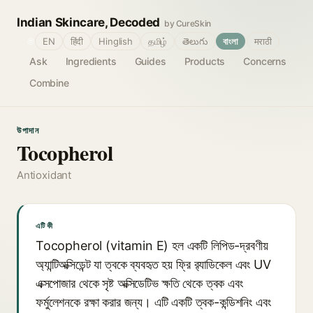
Indian Skincare, Decoded
by CureSkin
🌐
EN
हिंदी
Hinglish
தமிழ்
తెలుగు
বাংলা
मराठी
Ask
Ingredients
Guides
Products
Concerns
Combine
উপাদান
Tocopherol
Antioxidant
এটি কী
Tocopherol (vitamin E) হল একটি লিপিড-দ্রবণীয়
অ্যান্টিঅক্সিডেন্ট যা ত্বকে ব্যবহৃত হয় ফ্রি র‍্যাডিকেল এবং UV
এক্সপোজার থেকে সৃষ্ট অক্সিডেটিভ ক্ষতি থেকে ত্বক এবং
ফর্মুলেশনকে রক্ষা করার জন্য। এটি একটি ত্বক-কন্ডিশনিং এবং