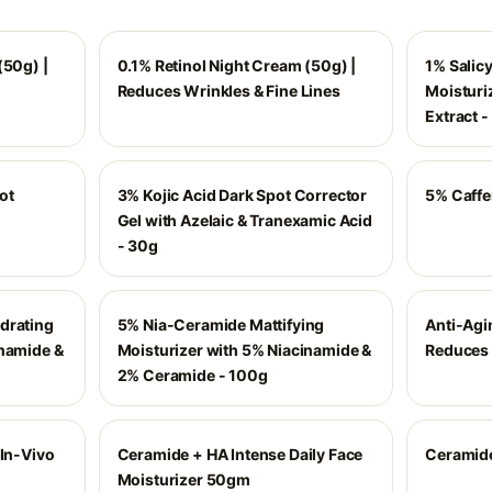
(50g) |
0.1% Retinol Night Cream (50g) |
1% Salicy
Reduces Wrinkles & Fine Lines
Moisturiz
Extract 
ot
3% Kojic Acid Dark Spot Corrector
5% Caffe
Gel with Azelaic & Tranexamic Acid
- 30g
drating
5% Nia-Ceramide Mattifying
Anti-Agi
inamide &
Moisturizer with 5% Niacinamide &
Reduces 
2% Ceramide - 100g
 In-Vivo
Ceramide + HA Intense Daily Face
Ceramide
Moisturizer 50gm