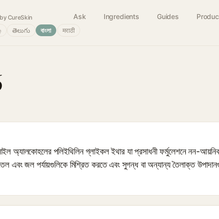
Ask
Ingredients
Guides
Produc
by CureSkin
்
తెలుగు
বাংলা
मराठी
6
অ্যালকোহলের পলিইথিলিন গ্লাইকল ইথার যা প্রসাধনী ফর্মুলেশনে নন-আয়নিক সারফ
 তেল এবং জল পর্যায়গুলিকে মিশ্রিত করতে এবং সুগন্ধ বা অন্যান্য তৈলাক্ত উপাদা