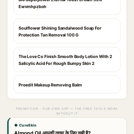
Ewvmhpzboh
Soulflower Shining Sandalwood Soap For
Protection Tan Removal 100 G
The Love Co Finish Smooth Body Lotion With 2
Salicylic Acid For Rough Bumpy Skin 2
Proedit Makeup Removing Balm
PROMOTION · OUR OWN APP — THE FREE TOOLS WORK
WITHOUT IT
◆ CureSkin
Almond Oil आपकी त्वचा के लिए सही है?