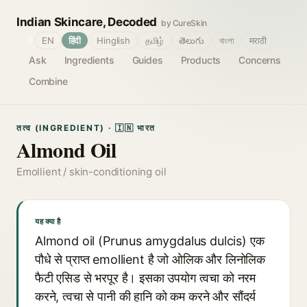
Indian Skincare, Decoded
by CureSkin
🌐
EN
हिंदी
Hinglish
தமிழ்
తెలుగు
বাংলা
मराठी
Ask
Ingredients
Guides
Products
Concerns
Combine
तत्व (INGREDIENT) · 🇮🇳 भारत
Almond Oil
Emollient / skin-conditioning oil
यह क्या है
Almond oil (Prunus amygdalus dulcis) एक
पौधे से प्राप्त emollient है जो ओलिक और लिनोलिक
फैटी एसिड से भरपूर है। इसका उपयोग त्वचा को नरम
करने, त्वचा से पानी की हानि को कम करने और सौंदर्य