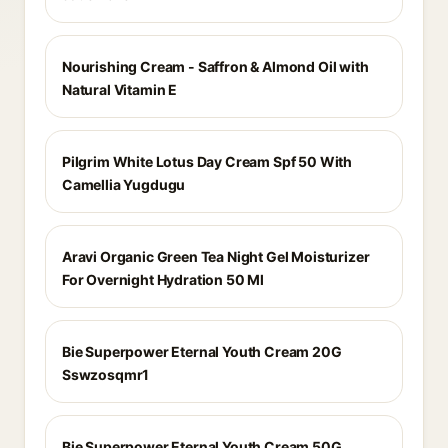
Nourishing Cream - Saffron & Almond Oil with
Natural Vitamin E
Pilgrim White Lotus Day Cream Spf 50 With
Camellia Yugdugu
Aravi Organic Green Tea Night Gel Moisturizer
For Overnight Hydration 50 Ml
Bie Superpower Eternal Youth Cream 20G
Sswzosqmr1
Bie Superpower Eternal Youth Cream 50G