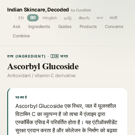
Indian Skincare, Decoded
by CureSkin
🌐
EN
हिंदी
Hinglish
தமிழ்
తెలుగు
বাংলা
मराठी
Ask
Ingredients
Guides
Products
Concerns
Combine
तत्व (INGREDIENT) · 🇮🇳 भारत
Ascorbyl Glucoside
Antioxidant / vitamin C derivative
यह क्या है
Ascorbyl Glucoside एक स्थिर, जल में घुलनशील
विटामिन C का व्युत्पन्न है जो त्वचा में एंजाइम द्वारा
एस्कॉर्बिक एसिड में परिवर्तित होता है। यह एंटीऑक्सीडेंट
सुरक्षा प्रदान करता है और कोलेजन के निर्माण को बढ़ावा