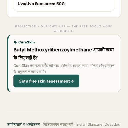
Uva/Uvb Sunscreen 50G
PROMOTION · OUR OWN APP — THE FREE TOOLS WORK
WITHOUT IT
◆ CureSkin
Butyl Methoxydibenzoylmethane आपकी त्वचा
के लिए सही है?
CureSkin का मुफ़्त डर्मेटोलॉजिस्ट असेसमेंट आपकी त्वचा, मौसम और इतिहास
के अनुसार सलाह देता है।
Get a free skin assessment →
कार्यप्रणाली व अस्वीकरण
· चिकित्सकीय सलाह नहीं · Indian Skincare, Decoded