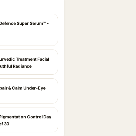
Defence Super Serum™ -
rvedic Treatment Facial
outhful Radiance
air & Calm Under-Eye
Pigmentation Control Day
pf 30