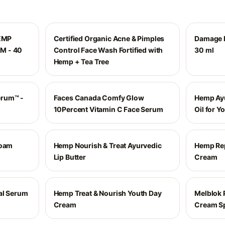
EMP
Certified Organic Acne & Pimples
Damage 
M - 40
Control Face Wash Fortified with
30 ml
Hemp + Tea Tree
erum™ -
Faces Canada Comfy Glow
Hemp Ayu
10Percent Vitamin C Face Serum
Oil for Y
Foam
Hemp Nourish & Treat Ayurvedic
Hemp Rep
Lip Butter
Cream
al Serum
Hemp Treat & Nourish Youth Day
Melblok 
Cream
Cream S