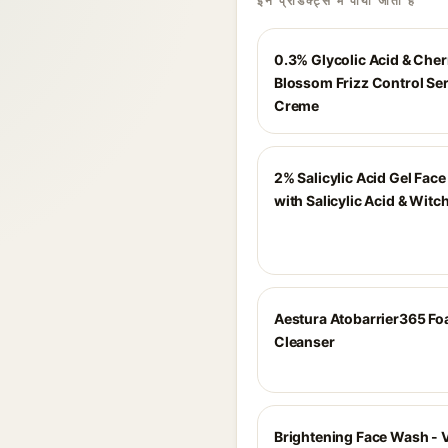
इन प्रोडक्ट्स में पाया जाता है
0.3% Glycolic Acid & Cher
Blossom Frizz Control S
Creme
2% Salicylic Acid Gel Fac
with Salicylic Acid & Witc
Aestura Atobarrier365 F
Cleanser
Brightening Face Wash - 