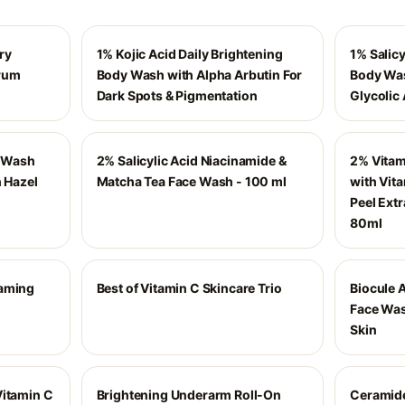
ry
1% Kojic Acid Daily Brightening
1% Salicy
erum
Body Wash with Alpha Arbutin For
Body Wash
Dark Spots & Pigmentation
Glycolic
e Wash
2% Salicylic Acid Niacinamide &
2% Vitam
h Hazel
Matcha Tea Face Wash - 100 ml
with Vit
Peel Extr
80ml
oaming
Best of Vitamin C Skincare Trio
Biocule 
Face Was
Skin
Vitamin C
Brightening Underarm Roll-On
Ceramide