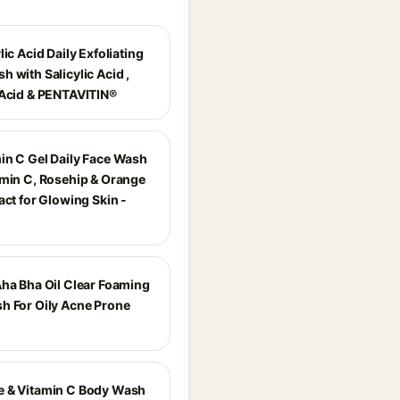
lic Acid Daily Exfoliating
 with Salicylic Acid ,
 Acid & PENTAVITIN®
in C Gel Daily Face Wash
amin C, Rosehip & Orange
act for Glowing Skin -
Aha Bha Oil Clear Foaming
h For Oily Acne Prone
 & Vitamin C Body Wash