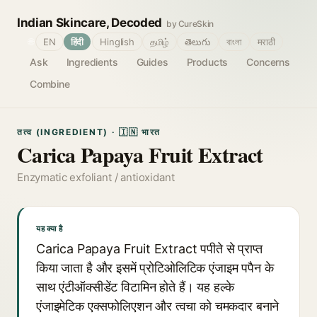
Indian Skincare, Decoded
by CureSkin
🌐
EN
हिंदी
Hinglish
தமிழ்
తెలుగు
বাংলা
मराठी
Ask
Ingredients
Guides
Products
Concerns
Combine
तत्व (INGREDIENT) · 🇮🇳 भारत
Carica Papaya Fruit Extract
Enzymatic exfoliant / antioxidant
यह क्या है
Carica Papaya Fruit Extract पपीते से प्राप्त
किया जाता है और इसमें प्रोटिओलिटिक एंजाइम पपैन के
साथ एंटीऑक्सीडेंट विटामिन होते हैं। यह हल्के
एंजाइमेटिक एक्सफोलिएशन और त्वचा को चमकदार बनाने