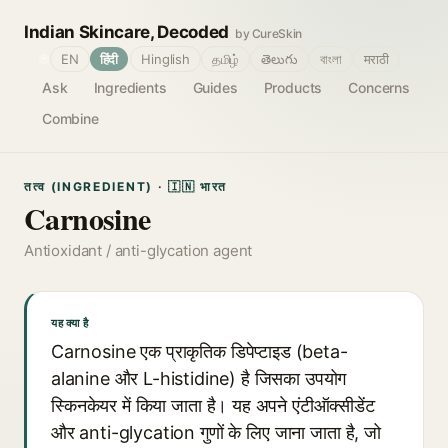
Indian Skincare, Decoded
by CureSkin
🌐
EN
हिंदी
Hinglish
தமிழ்
తెలుగు
বাংলা
मराठी
Ask
Ingredients
Guides
Products
Concerns
Combine
तत्व (INGREDIENT) · 🇮🇳 भारत
Carnosine
Antioxidant / anti-glycation agent
यह क्या है
Carnosine एक प्राकृतिक डिपेप्टाइड (beta-
alanine और L-histidine) है जिसका उपयोग
स्किनकेयर में किया जाता है। यह अपने एंटीऑक्सीडेंट
और anti-glycation गुणों के लिए जाना जाता है, जो