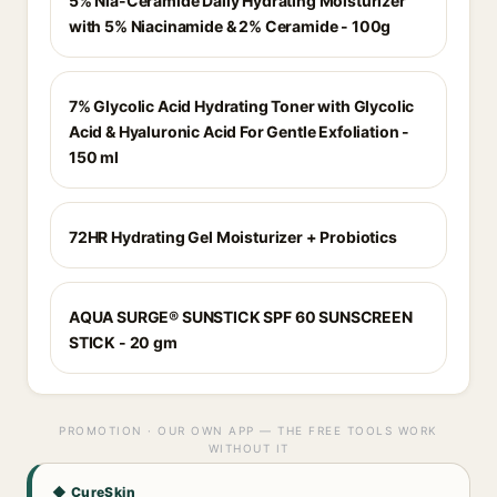
5% Nia-Ceramide Daily Hydrating Moisturizer
with 5% Niacinamide & 2% Ceramide - 100g
7% Glycolic Acid Hydrating Toner with Glycolic
Acid & Hyaluronic Acid For Gentle Exfoliation -
150 ml
72HR Hydrating Gel Moisturizer + Probiotics
AQUA SURGE® SUNSTICK SPF 60 SUNSCREEN
STICK - 20 gm
PROMOTION · OUR OWN APP — THE FREE TOOLS WORK
WITHOUT IT
◆ CureSkin