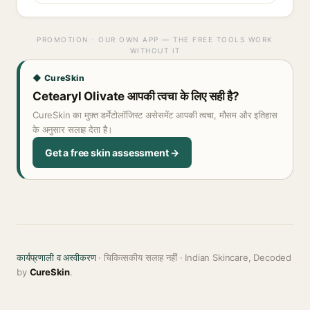
PROMOTION · OUR OWN APP — THE FREE TOOLS WORK
WITHOUT IT
◆ CureSkin
Cetearyl Olivate आपकी त्वचा के लिए सही है?
CureSkin का मुफ़्त डर्मेटोलॉजिस्ट असेसमेंट आपकी त्वचा, मौसम और इतिहास
के अनुसार सलाह देता है।
Get a free skin assessment →
कार्यप्रणाली व अस्वीकरण
· चिकित्सकीय सलाह नहीं · Indian Skincare, Decoded
by
CureSkin
.