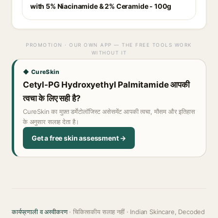
with 5% Niacinamide & 2% Ceramide - 100g
PROMOTION · OUR OWN APP — THE FREE TOOLS WORK
WITHOUT IT
◆ CureSkin
Cetyl-PG Hydroxyethyl Palmitamide आपकी
त्वचा के लिए सही है?
CureSkin का मुफ़्त डर्मेटोलॉजिस्ट असेसमेंट आपकी त्वचा, मौसम और इतिहास
के अनुसार सलाह देता है।
Get a free skin assessment →
कार्यप्रणाली व अस्वीकरण
· चिकित्सकीय सलाह नहीं · Indian Skincare, Decoded