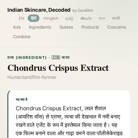
Indian Skincare, Decoded
by CureSkin
🌐
EN
हिंदी
Hinglish
தமிழ்
తెలుగు
বাংলা
मराठी
Ask
Ingredients
Guides
Products
Concerns
Combine
तत्व (INGREDIENT) · 🇮🇳 भारत
Chondrus Crispus Extract
Humectant/film-former
यह क्या है
Chondrus Crispus Extract, लाल शैवाल
(आयरिश मॉस) से प्राप्त, त्वचा की देखभाल में नमी बनाए
रखने वाले एजेंट के रूप में इस्तेमाल किया जाता है। यह
एक फिल्म बनाने वाला और गाढ़ा करने वाला पॉलीसेकेराइड