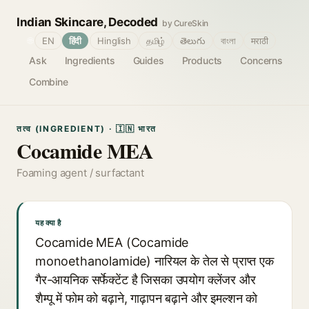
Indian Skincare, Decoded
by CureSkin
🌐
EN
हिंदी
Hinglish
தமிழ்
తెలుగు
বাংলা
मराठी
Ask
Ingredients
Guides
Products
Concerns
Combine
तत्व (INGREDIENT) · 🇮🇳 भारत
Cocamide MEA
Foaming agent / surfactant
यह क्या है
Cocamide MEA (Cocamide
monoethanolamide) नारियल के तेल से प्राप्त एक
गैर-आयनिक सर्फेक्टेंट है जिसका उपयोग क्लेंजर और
शैम्पू में फोम को बढ़ाने, गाढ़ापन बढ़ाने और इमल्शन को