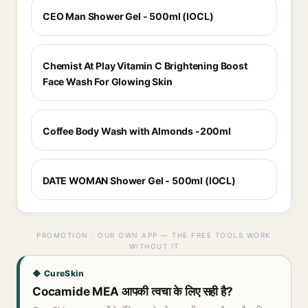
CEO Man Shower Gel - 500ml (IOCL)
Chemist At Play Vitamin C Brightening Boost
Face Wash For Glowing Skin
Coffee Body Wash with Almonds -200ml
DATE WOMAN Shower Gel - 500ml (IOCL)
PROMOTION · OUR OWN APP — THE FREE TOOLS WORK
WITHOUT IT
◆ CureSkin
Cocamide MEA आपकी त्वचा के लिए सही है?