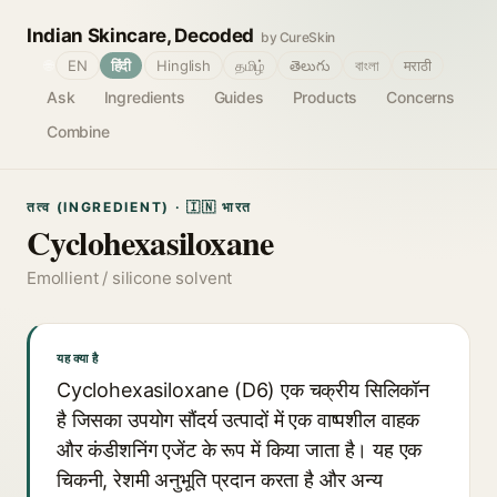
Indian Skincare, Decoded
by CureSkin
🌐
EN
हिंदी
Hinglish
தமிழ்
తెలుగు
বাংলা
मराठी
Ask
Ingredients
Guides
Products
Concerns
Combine
तत्व (INGREDIENT) · 🇮🇳 भारत
Cyclohexasiloxane
Emollient / silicone solvent
यह क्या है
Cyclohexasiloxane (D6) एक चक्रीय सिलिकॉन
है जिसका उपयोग सौंदर्य उत्पादों में एक वाष्पशील वाहक
और कंडीशनिंग एजेंट के रूप में किया जाता है। यह एक
चिकनी, रेशमी अनुभूति प्रदान करता है और अन्य