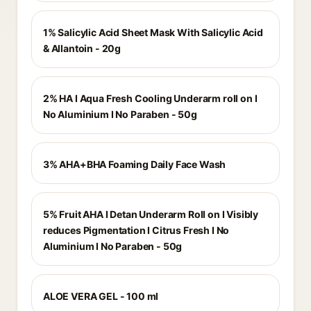
1% Salicylic Acid Sheet Mask With Salicylic Acid
& Allantoin - 20g
2% HA I Aqua Fresh Cooling Underarm roll on I
No Aluminium I No Paraben - 50g
3% AHA+BHA Foaming Daily Face Wash
5% Fruit AHA I Detan Underarm Roll on I Visibly
reduces Pigmentation I Citrus Fresh I No
Aluminium I No Paraben - 50g
ALOE VERA GEL - 100 ml