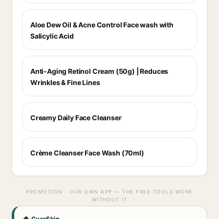
Aloe Dew Oil & Acne Control Face wash with
Salicylic Acid
Anti-Aging Retinol Cream (50g) | Reduces
Wrinkles & Fine Lines
Creamy Daily Face Cleanser
Crème Cleanser Face Wash (70ml)
PROMOTION · OUR OWN APP — THE FREE TOOLS WORK
WITHOUT IT
◆ CureSkin