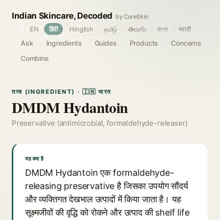
Indian Skincare, Decoded
by CureSkin
🌐
EN
हिंदी
Hinglish
தமிழ்
తెలుగు
বাংলা
मराठी
Ask
Ingredients
Guides
Products
Concerns
Combine
तत्व (INGREDIENT) · 🇮🇳 भारत
DMDM Hydantoin
Preservative (antimicrobial, formaldehyde-releaser)
यह क्या है
DMDM Hydantoin एक formaldehyde-
releasing preservative है जिसका उपयोग सौंदर्य
और व्यक्तिगत देखभाल उत्पादों में किया जाता है। यह
सूक्ष्मजीवों की वृद्धि को रोकने और उत्पाद की shelf life