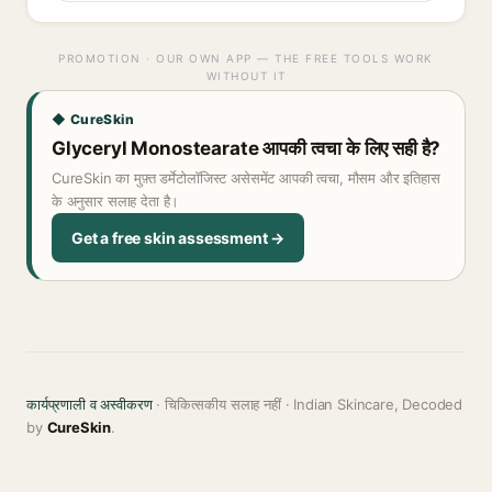
PROMOTION · OUR OWN APP — THE FREE TOOLS WORK
WITHOUT IT
◆ CureSkin
Glyceryl Monostearate आपकी त्वचा के लिए सही है?
CureSkin का मुफ़्त डर्मेटोलॉजिस्ट असेसमेंट आपकी त्वचा, मौसम और इतिहास
के अनुसार सलाह देता है।
Get a free skin assessment →
कार्यप्रणाली व अस्वीकरण
· चिकित्सकीय सलाह नहीं · Indian Skincare, Decoded
by
CureSkin
.