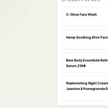
इन प्रोडक्ट्स में पाया जाता है
C-Glow Face Wash
Hemp Soothing Elixir Faci
Bare Body Essentials Reti
Serum 25Ml
Replenishing Night Cream
Jasmine & Pomegranate 