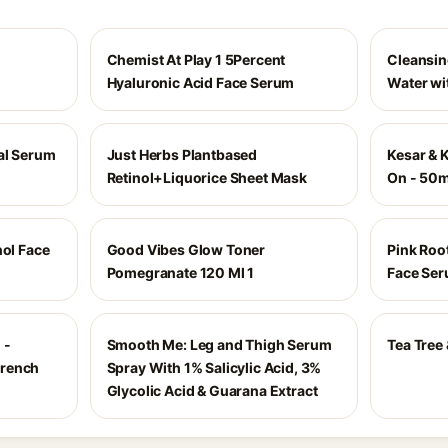
Chemist At Play 1 5Percent
Cleansin
Hyaluronic Acid Face Serum
Water wi
al Serum
Just Herbs Plantbased
Kesar & 
Retinol+Liquorice Sheet Mask
On - 50m
nol Face
Good Vibes Glow Toner
Pink Roo
Pomegranate 120 Ml 1
Face Se
 -
Smooth Me: Leg and Thigh Serum
Tea Tree 
Drench
Spray With 1% Salicylic Acid, 3%
Glycolic Acid & Guarana Extract