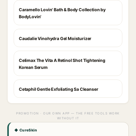
Caramello Lovin' Bath & Body Collection by
BodyLovin'
Caudalie Vinohydra Gel Moisturizer
Celimax The Vita A Retinol Shot Tightening
Korean Serum
Cetaphil Gentle Exfoliating Sa Cleanser
PROMOTION · OUR OWN APP — THE FREE TOOLS WORK
WITHOUT IT
◆ CureSkin