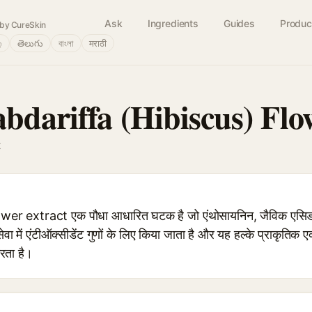
Ask
Ingredients
Guides
Produc
by CureSkin
்
తెలుగు
বাংলা
मराठी
bdariffa (Hibiscus) Flo
t
er extract एक पौधा आधारित घटक है जो एंथोसायनिन, जैविक एसिड 
वा में एंटीऑक्सीडेंट गुणों के लिए किया जाता है और यह हल्के प्राकृतिक
करता है।