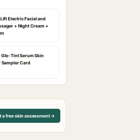
Lift Electric Facial and
sager + Night Cream +
am
 Glo-Tint Serum Skin
r Sampler Card
t a free skin assessment →