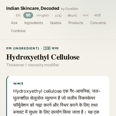
Indian Skincare, Decoded
by CureSkin
🌐
EN
हिंदी
Hinglish
தமிழ்
తెలుగు
বাংলা
मराठी
Ask
Ingredients
Guides
Products
Concerns
Combine
तत्व (INGREDIENT) · 🇮🇳 भारत
Hydroxyethyl Cellulose
Thickener / viscosity modifier
यह क्या है
Hydroxyethyl cellulose एक गैर-आयनिक, जल-
घुलनशील सेलुलोज व्युत्पन्न है जो जलीय स्किनकेयर
फॉर्मुलेशन को गाढ़ा करने और स्थिर करने के लिए तथा
बनावट में सुधार के लिए उपयोग किया जाता है। यह एक