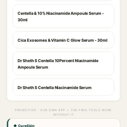
Centella & 10% Niacinamide Ampoule Serum -
30ml
Cica Exosomes & Vitamin C Glow Serum - 30ml
Dr Sheth S Centella 10Percent Niacinamide
Ampoule Serum
Dr Sheth S Centella Niacinamide Serum
PROMOTION · OUR OWN APP — THE FREE TOOLS WORK
WITHOUT IT
◆ CureSkin