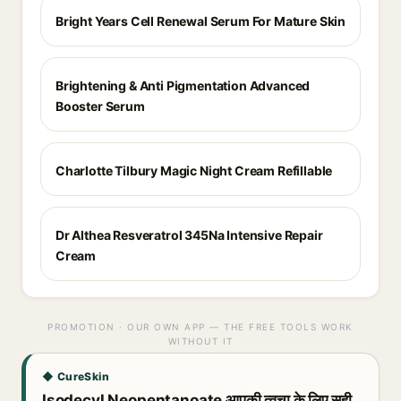
Bright Years Cell Renewal Serum For Mature Skin
Brightening & Anti Pigmentation Advanced
Booster Serum
Charlotte Tilbury Magic Night Cream Refillable
Dr Althea Resveratrol 345Na Intensive Repair
Cream
PROMOTION · OUR OWN APP — THE FREE TOOLS WORK
WITHOUT IT
◆ CureSkin
Isodecyl Neopentanoate आपकी त्वचा के लिए सही