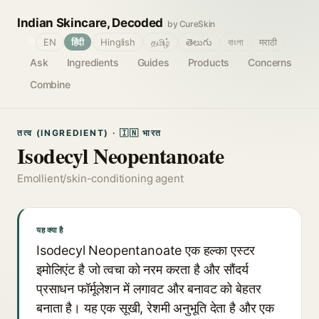
Indian Skincare, Decoded
by CureSkin
🌐
EN
हिंदी
Hinglish
தமிழ்
తెలుగు
বাংলা
मराठी
Ask
Ingredients
Guides
Products
Concerns
Combine
तत्व (INGREDIENT) · 🇮🇳 भारत
Isodecyl Neopentanoate
Emollient/skin-conditioning agent
यह क्या है
Isodecyl Neopentanoate एक हल्का एस्टर
इमोलिएंट है जो त्वचा को नरम करता है और सौंदर्य
प्रसाधन फॉर्मूलेशन में लगावट और बनावट को बेहतर
बनाता है। यह एक सूखी, रेशमी अनुभूति देता है और एक