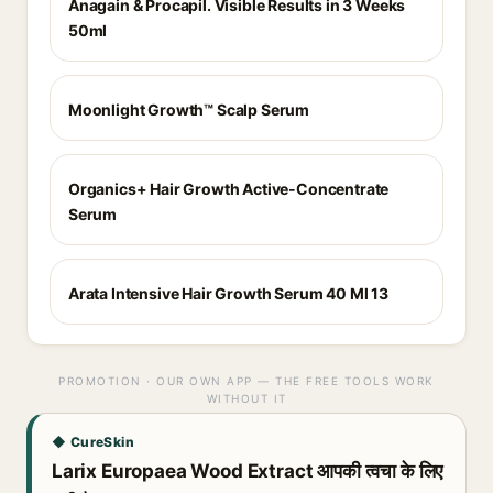
Anagain & Procapil. Visible Results in 3 Weeks
50ml
Moonlight Growth™ Scalp Serum
Organics+ Hair Growth Active-Concentrate
Serum
Arata Intensive Hair Growth Serum 40 Ml 13
PROMOTION · OUR OWN APP — THE FREE TOOLS WORK
WITHOUT IT
◆ CureSkin
Larix Europaea Wood Extract आपकी त्वचा के लिए