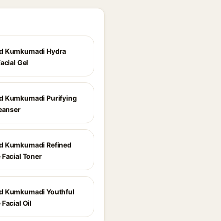
d Kumkumadi Hydra
acial Gel
d Kumkumadi Purifying
leanser
d Kumkumadi Refined
 Facial Toner
d Kumkumadi Youthful
Facial Oil