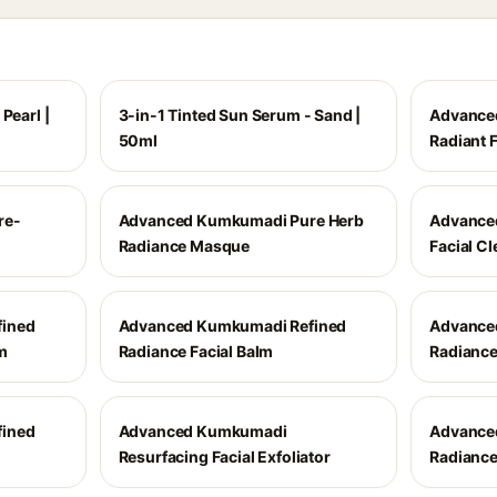
Pearl |
3-in-1 Tinted Sun Serum - Sand |
Advance
50ml
Radiant F
re-
Advanced Kumkumadi Pure Herb
Advance
Radiance Masque
Facial C
ined
Advanced Kumkumadi Refined
Advance
m
Radiance Facial Balm
Radiance
ined
Advanced Kumkumadi
Advance
Resurfacing Facial Exfoliator
Radiance 