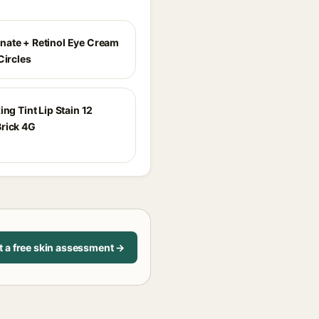
ate + Retinol Eye Cream
Circles
ing Tint Lip Stain 12
rick 4G
t a free skin assessment →