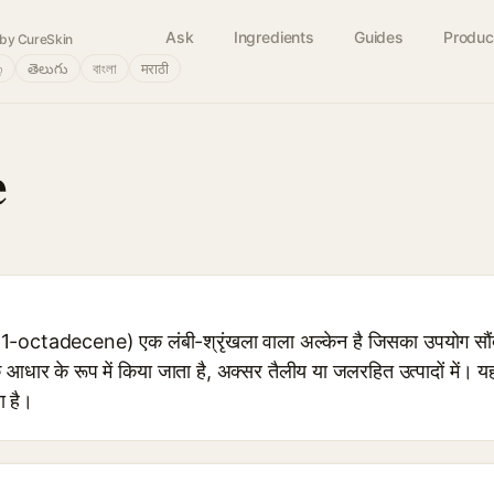
Ask
Ingredients
Guides
Produc
by CureSkin
்
తెలుగు
বাংলা
मराठी
e
adecene) एक लंबी-श्रृंखला वाला अल्केन है जिसका उपयोग सौंदर्य सू
ार के रूप में किया जाता है, अक्सर तैलीय या जलरहित उत्पादों में। य
ा है।