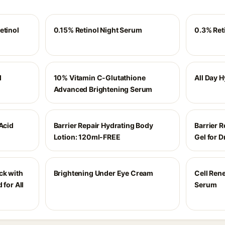
etinol
0.15% Retinol Night Serum
0.3% Ret
d
10% Vitamin C-Glutathione
All Day 
Advanced Brightening Serum
 Acid
Barrier Repair Hydrating Body
Barrier 
Lotion: 120ml-FREE
Gel for D
ck with
Brightening Under Eye Cream
Cell Ren
 for All
Serum