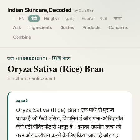
Indian Skincare, Decoded
by CureSkin
🌐
EN
हिंदी
Hinglish
தமிழ்
తెలుగు
বাংলা
मराठी
Ask
Ingredients
Guides
Products
Concerns
Combine
तत्व (INGREDIENT) · 🇮🇳 भारत
Oryza Sativa (Rice) Bran
Emollient / antioxidant
यह क्या है
Oryza Sativa (Rice) Bran एक पौधे से प्राप्त
घटक है जो फैटी एसिड, विटामिन ई और गामा-ऑरिज़नॉल
जैसे एंटीऑक्सिडेंट से भरपूर है। इसका उपयोग त्वचा को
नरम और कंडीशन करने के लिए किया जाता है और यह