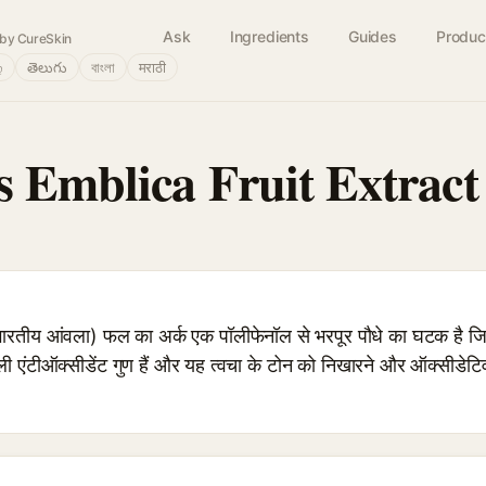
Ask
Ingredients
Guides
Produc
by CureSkin
்
తెలుగు
বাংলা
मराठी
s Emblica Fruit Extract
ीय आंवला) फल का अर्क एक पॉलीफेनॉल से भरपूर पौधे का घटक है जिस
ली एंटीऑक्सीडेंट गुण हैं और यह त्वचा के टोन को निखारने और ऑक्सीडेट