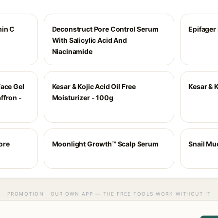
min C
Deconstruct Pore Control Serum
Epifager
With Salicylic Acid And
Niacinamide
Face Gel
Kesar & Kojic Acid Oil Free
Kesar & K
ffron -
Moisturizer - 100g
ore
Moonlight Growth™ Scalp Serum
Snail Mu
PROMOTION · OUR OWN APP — THE FREE TOOLS WORK WITHOUT IT