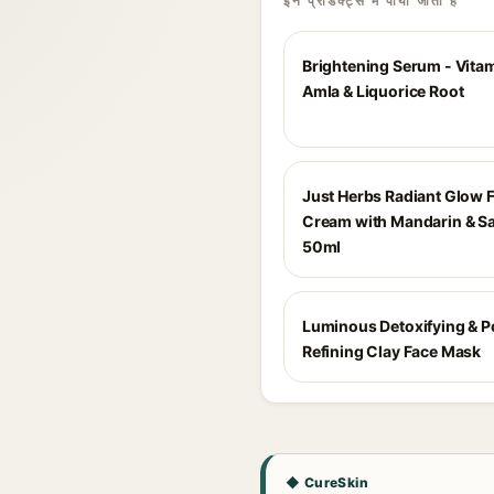
इन प्रोडक्ट्स में पाया जाता है
Brightening Serum - Vita
Amla & Liquorice Root
Just Herbs Radiant Glow 
Cream with Mandarin & Sa
50ml
Luminous Detoxifying & P
Refining Clay Face Mask
◆ CureSkin